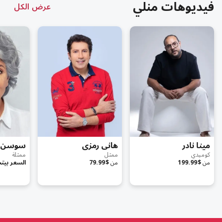
فيديوهات منلي
عرض الكل
مينا نادر
هانى رمزى
سوسن ب
كوميدي
ممثل
ممثلة
من
$199.99
من
$79.99
السعر بيت