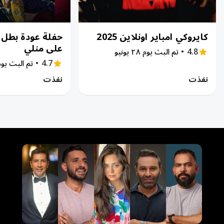
كايروكي امباير اونلاين 2025
حفلة عودة بطل ع
على منلي
•
4.8
تم البث يوم ٢٨ يونيو
•
4.7
تم البث يوم ٣٠ ما
نفذت
نفذت